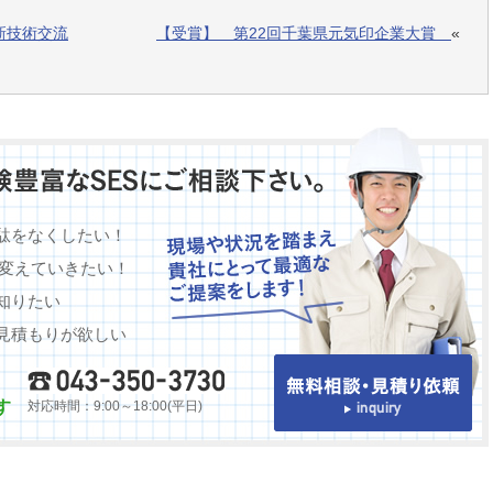
新技術交流
【受賞】 第22回千葉県元気印企業大賞
«
駄をなくしたい！
に変えていきたい！
知りたい
見積もりが欲しい
す
対応時間：9:00～18:00(平日)