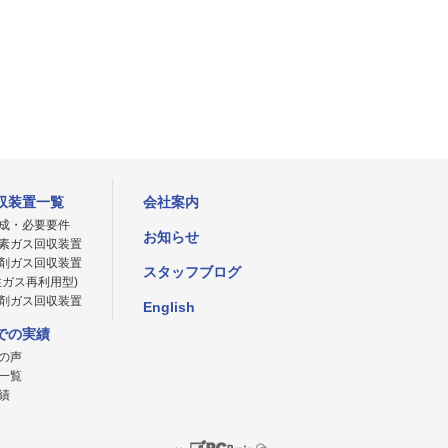
収装置一覧
会社案内
成・必要要件
お知らせ
素ガス回収装置
剤ガス回収装置
スタッフブログ
性ガス再利用型)
剤ガス回収装置
English
での実績
の声
一覧
績