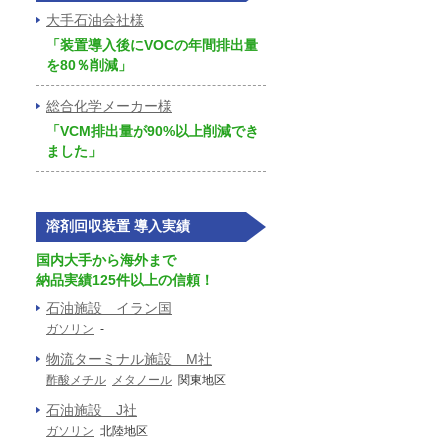
大手石油会社様
「装置導入後にVOCの年間排出量
を80％削減」
総合化学メーカー様
「VCM排出量が90%以上削減でき
ました」
溶剤回収装置 導入実績
国内大手から海外まで
納品実績125件以上の信頼！
石油施設 イラン国
ガソリン
-
物流ターミナル施設 M社
酢酸メチル
メタノール
関東地区
石油施設 J社
ガソリン
北陸地区