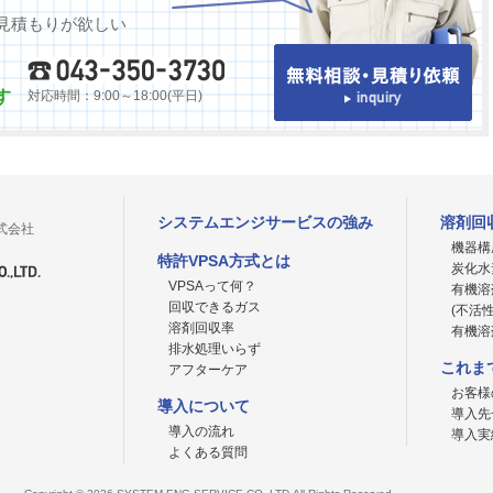
見積もりが欲しい
す
対応時間：9:00～18:00(平日)
システムエンジサービスの強み
溶剤回
式会社
機器構
特許VPSA方式とは
炭化水
VPSAって何？
有機溶
回収できるガス
(不活
6
溶剤回収率
有機溶
排水処理いらず
これま
アフターケア
お客様
導入について
導入先
導入の流れ
導入実
よくある質問