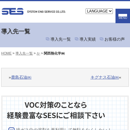
導入先一覧
導入先一覧
導入実績
お客様の声
HOME
>
導入先一覧
>
か
>
関西熱化学㈱
»
鹿島石油㈱
キグナス石油㈱
«
排ガス中の溶剤を再利用して無駄をなくしたい！