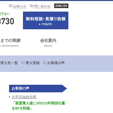
お知らせ
問い合わせ
談下さい
れまでの実績
会社案内
s Archivement
About
導入先一覧
導入実績
お客様の声
お客様の声
大手石油会社様
「装置導入後にVOCの年間排出量
を80％削減」