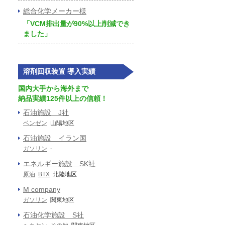
総合化学メーカー様
「VCM排出量が90%以上削減でき
ました」
溶剤回収装置 導入実績
国内大手から海外まで
納品実績125件以上の信頼！
石油施設 J社
ベンゼン
山陽地区
石油施設 イラン国
ガソリン
-
エネルギー施設 SK社
原油
BTX
北陸地区
M company
ガソリン
関東地区
石油化学施設 S社