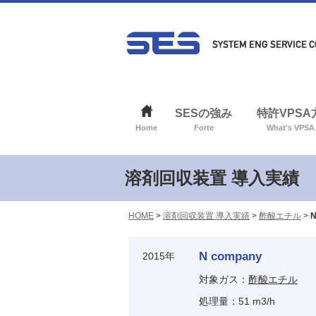
SESの強み
特許VPS
Home
Forte
What's VPSA
溶剤回収装置 導入実績
HOME
>
溶剤回収装置 導入実績
>
酢酸エチル
>
N
N company
2015年
対象ガス：
酢酸エチル
処理量：51 m3/h