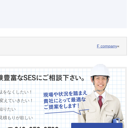
F company
«
駄をなくしたい！
に変えていきたい！
知りたい
見積もりが欲しい