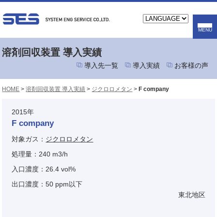
溶剤回収装置 導入実績
導入先一覧
導入実績
お客様の声
HOME
>
溶剤回収装置 導入実績
>
ジクロロメタン
>
F company
2015年
F company
対象ガス：
ジクロロメタン
処理量：240 m3/h
入口濃度：26.4 vol%
出口濃度：50 ppm以下
東北地区