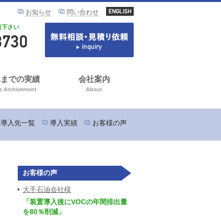
お知らせ
問い合わせ
談下さい
れまでの実績
会社案内
s Archivement
About
導入先一覧
導入実績
お客様の声
お客様の声
大手石油会社様
「装置導入後にVOCの年間排出量
を80％削減」