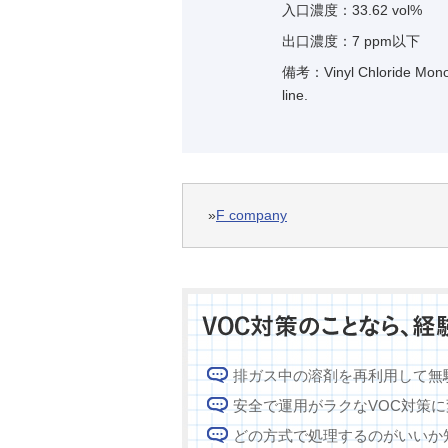
入口濃度：33.62 vol%
出口濃度：7 ppm以下
備考：Vinyl Chloride Monom
line.
»
F company
排ガス中の溶剤を再利用して無
安全で運用がラクなVOC対策
どの方式で処理するのがいいか