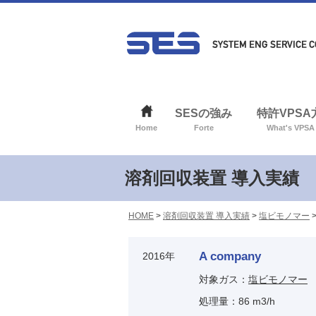
SESの強み
特許VPS
Home
Forte
What's VPSA
溶剤回収装置 導入実績
HOME
>
溶剤回収装置 導入実績
>
塩ビモノマー
A company
2016年
対象ガス：
塩ビモノマー
処理量：86 m3/h