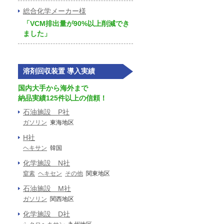
総合化学メーカー様
「VCM排出量が90%以上削減でき
ました」
溶剤回収装置 導入実績
国内大手から海外まで
納品実績125件以上の信頼！
石油施設 P社
ガソリン
東海地区
H社
ヘキサン
韓国
化学施設 N社
窒素
ヘキセン
その他
関東地区
石油施設 M社
ガソリン
関西地区
化学施設 D社